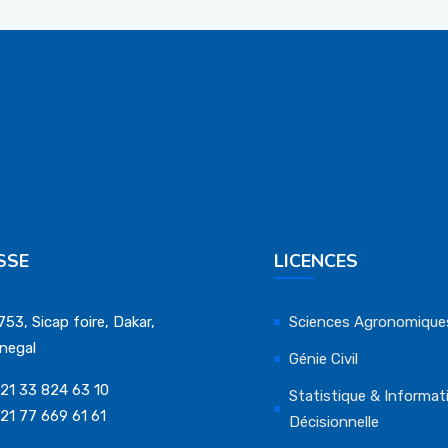
SSE
LICENCES
753, Sicap foire, Dakar,
Sciences Agronomique
negal
Génie Civil
21 33 824 63 10
Statistique & Informat
21 77 669 61 61
Décisionnelle