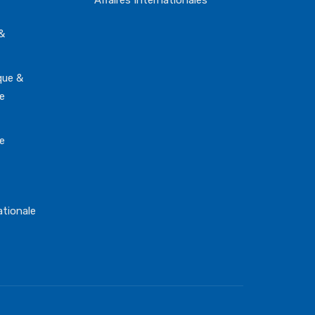
Affaires Internationales
&
que &
ie
ie
tionale