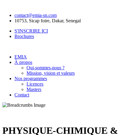
contact@emia-sn.com
10753, Sicap foire, Dakar, Senegal
S'INSCRIRE ICI
Brochures
EMIA
À propos
Qui-sommes-nous ?
Mission, vision et valeurs
Nos programmes
Licences
Masters
Contact
PHYSIQUE-CHIMIQUE &